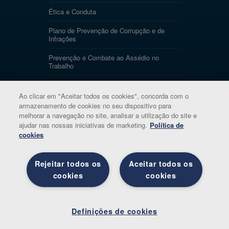
Ética e Conduta
Plano de Prevenção de Corrupção e de
Infrações
Prevenção e Combate ao Assédio no
Trabalho
Privacidade de Colaboradores
Ao clicar em "Aceitar todos os cookies", concorda com o
Utilização de Computador, Software e
armazenamento de cookies no seu dispositivo para
Internet
melhorar a navegação no site, analisar a utilização do site e
ajudar nas nossas iniciativas de marketing.
Política de
Política de Teletrabalho
cookies
Política de Inteligência Artificial
Rejeitar todos os
Aceitar todos os
Elogios, Sugestões e Reclamações
cookies
cookies
Definiçõe
s de
Copyright 2019 Trivalor. Todos os direitos
cookies
Definições de cookies
reservados.