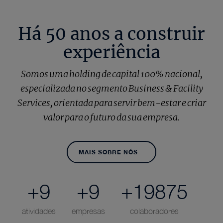
Há 50 anos a construir
experiência
Somos uma holding de capital 100% nacional,
especializada no segmento Business & Facility
Services, orientada para servir bem-estar e criar
valor para o futuro da sua empresa.
MAIS SOBRE NÓS
+
10
+
10
+
21448
atividades
empresas
colaboradores